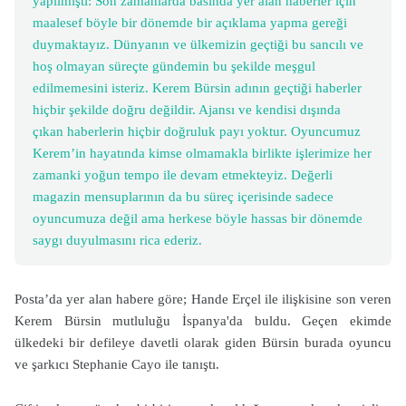
yapılmıştı: Son zamanlarda basında yer alan haberler için
maalesef böyle bir dönemde bir açıklama yapma gereği
duymaktayız. Dünyanın ve ülkemizin geçtiği bu sancılı ve
hoş olmayan süreçte gündemin bu şekilde meşgul
edilmemesini isteriz. Kerem Bürsin adının geçtiği haberler
hiçbir şekilde doğru değildir. Ajansı ve kendisi dışında
çıkan haberlerin hiçbir doğruluk payı yoktur. Oyuncumuz
Kerem’in hayatında kimse olmamakla birlikte işlerimize her
zamanki yoğun tempo ile devam etmekteyiz. Değerli
magazin mensuplarının da bu süreç içerisinde sadece
oyuncumuza değil ama herkese böyle hassas bir dönemde
saygı duyulmasını rica ederiz.
Posta’da yer alan habere göre; Hande Erçel ile ilişkisine son veren
Kerem Bürsin mutluluğu İspanya'da buldu. Geçen ekimde
ülkedeki bir defileye davetli olarak giden Bürsin burada oyuncu
ve şarkıcı Stephanie Cayo ile tanıştı.