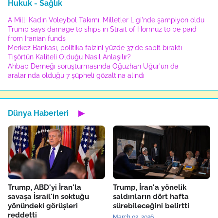
Hukuk - Sağlık
A Milli Kadın Voleybol Takımı, Milletler Ligi'nde şampiyon oldu
Trump says damage to ships in Strait of Hormuz to be paid
from Iranian funds
Merkez Bankası, politika faizini yüzde 37'de sabit bıraktı
Tişörtün Kaliteli Olduğu Nasıl Anlaşılır?
Ahbap Derneği soruşturmasında Oğuzhan Uğur'un da
aralarında olduğu 7 şüpheli gözaltına alındı
Dünya Haberleri
▶
Trump, ABD'yi İran'la
Trump, İran'a yönelik
savaşa İsrail'in soktuğu
saldırıların dört hafta
yönündeki görüşleri
sürebileceğini belirtti
reddetti
March 02, 2026