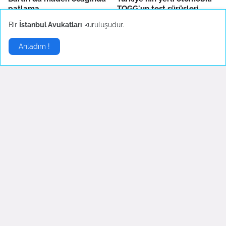
patlama
TOGG'un test sürüşleri
devam ediyor
October 14, 2022
Bir
İstanbul Avukatları
kuruluşudur.
October 04, 2022
Anladım !
Fenerbahçe'de AEK
Boşanma sonrası ilk
Larnaca hazırlıkları sürüyor
konserine çıkan Hadise
danslarıyla hayranlarını
October 04, 2022
coşturdu
October 04, 2022
Son Dakika
▶