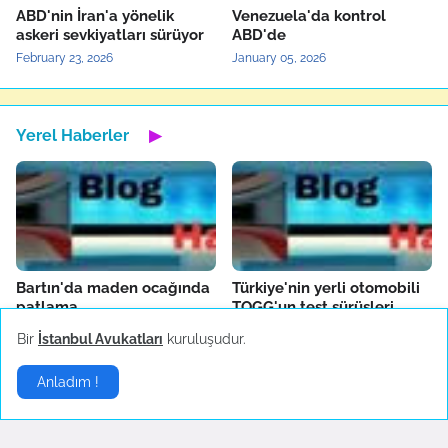
ABD'nin İran'a yönelik
Venezuela'da kontrol
askeri sevkiyatları sürüyor
ABD'de
February 23, 2026
January 05, 2026
Yerel Haberler
▶
Bartın'da maden ocağında
Türkiye'nin yerli otomobili
patlama
TOGG'un test sürüşleri
devam ediyor
October 14, 2022
Bir
İstanbul Avukatları
kuruluşudur.
October 04, 2022
Anladım !