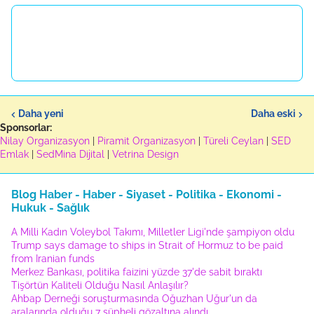
Daha yeni
Daha eski
Sponsorlar:
Nilay Organizasyon
|
Piramit Organizasyon
|
Türeli Ceylan
|
SED
Emlak
|
SedMina Dijital
|
Vetrina Design
Blog Haber - Haber - Siyaset - Politika - Ekonomi -
Hukuk - Sağlık
A Milli Kadın Voleybol Takımı, Milletler Ligi'nde şampiyon oldu
Trump says damage to ships in Strait of Hormuz to be paid
from Iranian funds
Merkez Bankası, politika faizini yüzde 37'de sabit bıraktı
Tişörtün Kaliteli Olduğu Nasıl Anlaşılır?
Ahbap Derneği soruşturmasında Oğuzhan Uğur'un da
aralarında olduğu 7 şüpheli gözaltına alındı