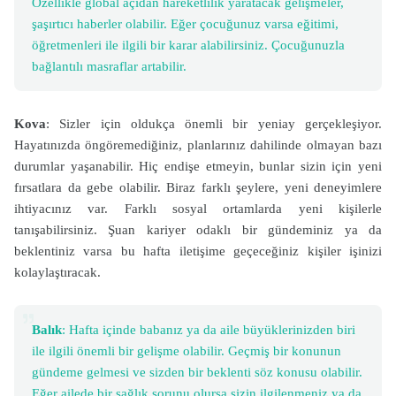
Özellikle global açıdan hareketlilik yaratacak gelişmeler,
şaşırtıcı haberler olabilir. Eğer çocuğunuz varsa eğitimi,
öğretmenleri ile ilgili bir karar alabilirsiniz. Çocuğunuzla
bağlantılı masraflar artabilir.
Kova
: Sizler için oldukça önemli bir yeniay gerçekleşiyor.
Hayatınızda öngöremediğiniz, planlarınız dahilinde olmayan bazı
durumlar yaşanabilir. Hiç endişe etmeyin, bunlar sizin için yeni
fırsatlara da gebe olabilir. Biraz farklı şeylere, yeni deneyimlere
ihtiyacınız var. Farklı sosyal ortamlarda yeni kişilerle
tanışabilirsiniz. Şuan kariyer odaklı bir gündeminiz ya da
beklentiniz varsa bu hafta iletişime geçeceğiniz kişiler işinizi
kolaylaştıracak.
Balık
: Hafta içinde babanız ya da aile büyüklerinizden biri
ile ilgili önemli bir gelişme olabilir. Geçmiş bir konunun
gündeme gelmesi ve sizden bir beklenti söz konusu olabilir.
Eğer ailede bir sağlık sorunu olursa sizin ilgilenmeniz ya da