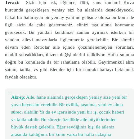
Terazi
: Sizin için aşk, eğlence, flört, şans zamanı! Kova
burcunda gerçekleşen yeniay sizi bu alanlarda destekleyecek.
Fakat bu Satürnyen bir yeniay yani ne gelişme olursa bu konu ile
ilgili sizin de çaba göstermeniz, elinizi taşı altına koymanız
gerekecek. Bir yandan kendinize zaman ayırmak isterken bir
yandan ailevi mevzularla ilgilenmeniz gerekebilir. Bir süredir
devam eden Retrolar aile içinde çözümlenemeyen sorunları,
maddi sıkışıklıkları, düzen değişimlerini tetikliyor. Hafta sonuna
doğru bu konularda da bir rahatlama olabilir. Gayrimenkul alım
satımı, tadilat vs gibi işlemler için bir sonraki haftayı beklemek
faydalı olacaktır.
Akrep
: Aile, hane alanında gerçekleşen yeniay size yeni bir
yuva heyecanı verebilir. Bir evlilik, taşınma, yeni ev alma
süreci olabilir. Ya da ev içerisinde yeni bir iş, çocuk haberi
vs kutlanabilir. Bu süreçte özellikle aile büyüklerinden
büyük destek gelebilir. Eğer sevdiğiniz kişi ile aileniz
arasında kaldığınız bir konu varsa bu hafta uzlaşma