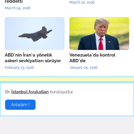
reddetti
March 02, 2026
March 04, 2026
ABD'nin İran'a yönelik
Venezuela'da kontrol
askeri sevkiyatları sürüyor
ABD'de
February 23, 2026
January 05, 2026
Yerel Haberler
▶
Bir
İstanbul Avukatları
kuruluşudur.
Anladım !