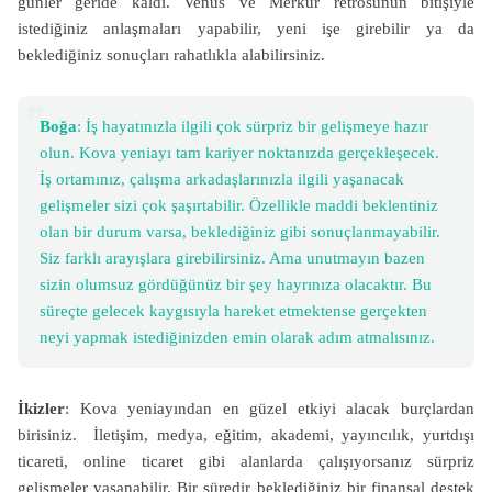
günler geride kaldı. Venüs ve Merkür retrosunun bitişiyle
istediğiniz anlaşmaları yapabilir, yeni işe girebilir ya da
beklediğiniz sonuçları rahatlıkla alabilirsiniz.
Boğa
: İş hayatınızla ilgili çok sürpriz bir gelişmeye hazır
olun. Kova yeniayı tam kariyer noktanızda gerçekleşecek.
İş ortamınız, çalışma arkadaşlarınızla ilgili yaşanacak
gelişmeler sizi çok şaşırtabilir. Özellikle maddi beklentiniz
olan bir durum varsa, beklediğiniz gibi sonuçlanmayabilir.
Siz farklı arayışlara girebilirsiniz. Ama unutmayın bazen
sizin olumsuz gördüğünüz bir şey hayrınıza olacaktır. Bu
süreçte gelecek kaygısıyla hareket etmektense gerçekten
neyi yapmak istediğinizden emin olarak adım atmalısınız.
İkizler
: Kova yeniayından en güzel etkiyi alacak burçlardan
birisiniz. İletişim, medya, eğitim, akademi, yayıncılık, yurtdışı
ticareti, online ticaret gibi alanlarda çalışıyorsanız sürpriz
gelişmeler yaşanabilir. Bir süredir beklediğiniz bir finansal destek