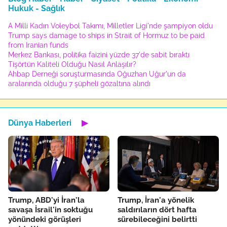
Hukuk - Sağlık
A Milli Kadın Voleybol Takımı, Milletler Ligi'nde şampiyon oldu
Trump says damage to ships in Strait of Hormuz to be paid
from Iranian funds
Merkez Bankası, politika faizini yüzde 37'de sabit bıraktı
Tişörtün Kaliteli Olduğu Nasıl Anlaşılır?
Ahbap Derneği soruşturmasında Oğuzhan Uğur'un da
aralarında olduğu 7 şüpheli gözaltına alındı
Dünya Haberleri
▶
Trump, ABD'yi İran'la
Trump, İran'a yönelik
savaşa İsrail'in soktuğu
saldırıların dört hafta
yönündeki görüşleri
sürebileceğini belirtti