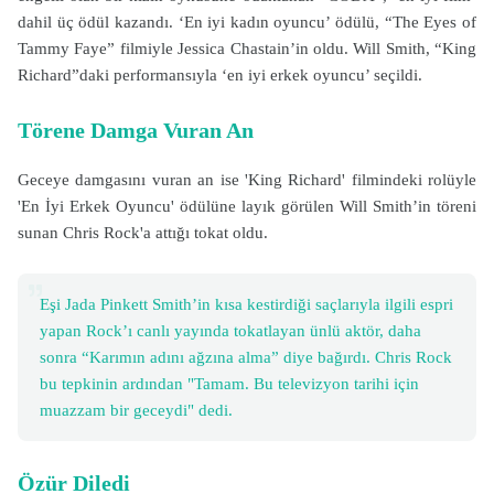
dahil üç ödül kazandı. ‘En iyi kadın oyuncu’ ödülü, “The Eyes of
Tammy Faye” filmiyle Jessica Chastain’in oldu. Will Smith, “King
Richard”daki performansıyla ‘en iyi erkek oyuncu’ seçildi.
Törene Damga Vuran An
Geceye damgasını vuran an ise 'King Richard' filmindeki rolüyle
'En İyi Erkek Oyuncu' ödülüne layık görülen Will Smith’in töreni
sunan Chris Rock'a attığı tokat oldu.
Eşi Jada Pinkett Smith’in kısa kestirdiği saçlarıyla ilgili espri
yapan Rock’ı canlı yayında tokatlayan ünlü aktör, daha
sonra “Karımın adını ağzına alma” diye bağırdı. Chris Rock
bu tepkinin ardından "Tamam. Bu televizyon tarihi için
muazzam bir geceydi" dedi.
Özür Diledi