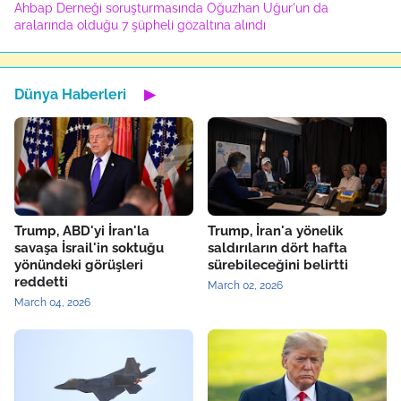
Ahbap Derneği soruşturmasında Oğuzhan Uğur'un da
aralarında olduğu 7 şüpheli gözaltına alındı
Dünya Haberleri
▶
Trump, ABD'yi İran'la
Trump, İran'a yönelik
savaşa İsrail'in soktuğu
saldırıların dört hafta
yönündeki görüşleri
sürebileceğini belirtti
reddetti
March 02, 2026
March 04, 2026