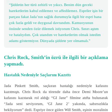
“Şiddetin her türü zehirli ve yıkıcı. Benim dün geceki
hareketlerim kabul edilemez ve affedilemez. Espriler işin bir
parçası fakat Jada’nın sağlık durumuyla ilgili bir espri bana
çok fazla geldi ve duygusal davrandım. Kamuoyunun
önünde senden özür dilemek istiyorum Chris. Sınırı aştım
ve hatalıydım. Çok utandım ve hareketlerim olmak istedim
adamı göstermiyor. Dünyada şiddete yer olmamalı."
Chris Rock, Smith’in özrü ile ilgili bir açıklama
yapmadı.
Hastalık Nedeniyle Saçlarını Kazıttı
Jada Pinkett Smith, saçkıran hastalığı nedeniyle kafasını
kazıtmıştı. Chris Rock da törende daha önce Demi Moore’un
kafasını kazıtarak rol aldığı “GI Jane” filmine atıfta bulunarak
“Jada seni seviyorum, ‘GI Jane 2’ yakında, sabırsızlıkla
bekliyorum” dedi. Espriye önce gülen Will Smith, eşinin moralinin