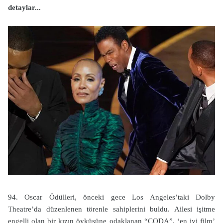
detaylar...
94. Oscar Ödülleri, önceki gece Los Angeles’taki Dolby
Theatre’da düzenlenen törenle sahiplerini buldu. Ailesi işitme
engelli olan bir kızın öyküsüne odaklanan “CODA”, ‘en iyi film’