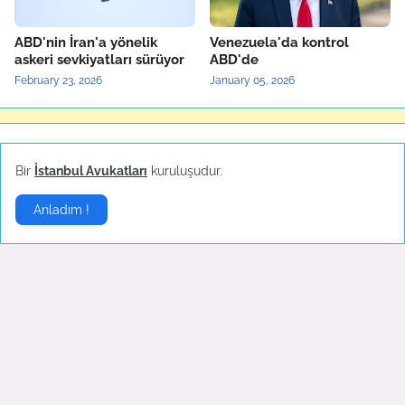
ABD'nin İran'a yönelik
Venezuela'da kontrol
askeri sevkiyatları sürüyor
ABD'de
February 23, 2026
January 05, 2026
Yerel Haberler
▶
Bir
İstanbul Avukatları
kuruluşudur.
Anladım !
Bartın'da maden ocağında
Türkiye'nin yerli otomobili
patlama
TOGG'un test sürüşleri
devam ediyor
October 14, 2022
October 04, 2022