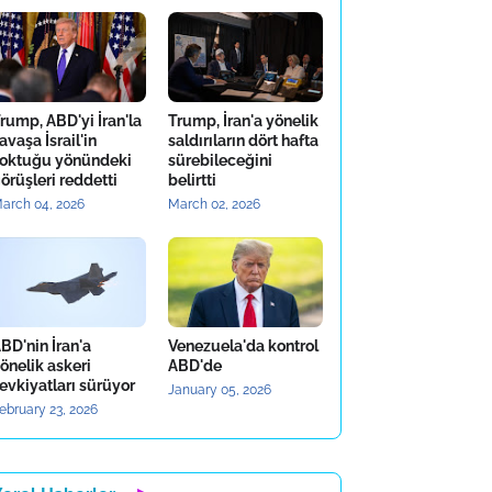
rump, ABD'yi İran'la
Trump, İran'a yönelik
avaşa İsrail'in
saldırıların dört hafta
oktuğu yönündeki
sürebileceğini
örüşleri reddetti
belirtti
arch 04, 2026
March 02, 2026
BD'nin İran'a
Venezuela'da kontrol
önelik askeri
ABD'de
evkiyatları sürüyor
January 05, 2026
ebruary 23, 2026