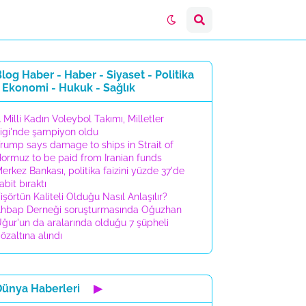
log Haber - Haber - Siyaset - Politika
 Ekonomi - Hukuk - Sağlık
 Milli Kadın Voleybol Takımı, Milletler
igi'nde şampiyon oldu
rump says damage to ships in Strait of
ormuz to be paid from Iranian funds
erkez Bankası, politika faizini yüzde 37'de
abit bıraktı
işörtün Kaliteli Olduğu Nasıl Anlaşılır?
hbap Derneği soruşturmasında Oğuzhan
ğur'un da aralarında olduğu 7 şüpheli
özaltına alındı
Dünya Haberleri
▶