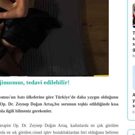
T
s
s
g
M
inusmus, tedavi edilebilir!
A
usmus'un batı ülkelerine göre Türkiye’de daha yaygın olduğunu
y
p. Dr. Zeynep Doğan Artaş,bu sorunun teşhis edildiğinde kısa
s
sla ilgili bilmeniz gerekenler.
F
rapist Op. Dr. Zeynep Doğan Artaş, kadınlarda en çok görülen
arda en sık görülen cinsel işlev bozukluklardan biri olduğunu belirten