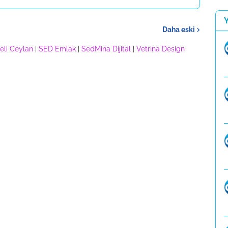
Daha eski
eli Ceylan
|
SED Emlak
|
SedMina Dijital
|
Vetrina Design