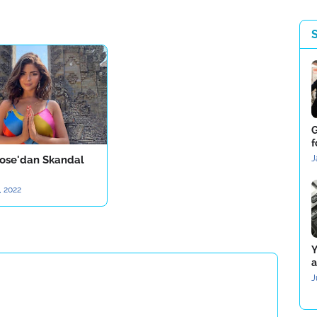
G
f
ose'dan Skandal
J
, 2022
Y
a
J