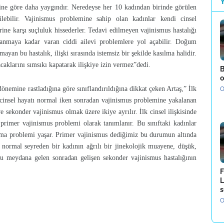
ne göre daha yaygındır. Neredeyse her 10 kadından birinde görülen
ilebilir. Vajinismus problemine sahip olan kadınlar kendi cinsel
rine karşı suçluluk hissederler. Tedavi edilmeyen vajinismus hastalığı
oşanmaya kadar varan ciddi ailevi problemlere yol açabilir. Doğum
mayan bu hastalık, ilişki sırasında istemsiz bir şekilde kasılma halidir.
acaklarını sımsıkı kapatarak ilişkiye izin vermez”dedi.
B
o
dönemine rastladığına göre sınıflandırıldığına dikkat çeken Artaş,” İlk
O
bi cinsel hayatı normal iken sonradan vajinismus problemine yakalanan
e sekonder vajinismus olmak üzere ikiye ayrılır. İlk cinsel ilişkisinde
primer vajinismus problemi olarak tanımlanır. Bu sınıftaki kadınlar
lma problemi yaşar. Primer vajinismus dediğimiz bu durumun altında
 normal seyreden bir kadının ağrılı bir jinekolojik muayene, düşük,
u meydana gelen sonradan gelişen sekonder vajinismus hastalığının
F
L
s
O