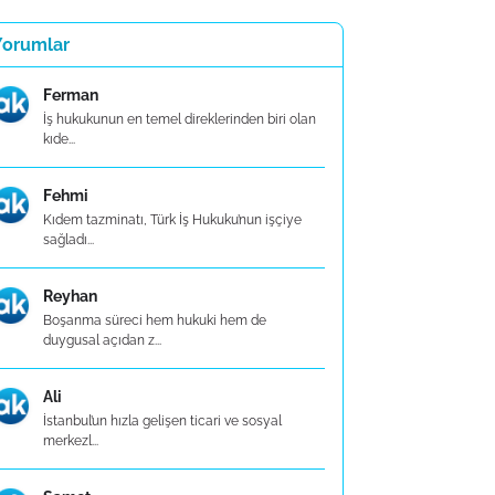
Yorumlar
Ferman
İş hukukunun en temel direklerinden biri olan
kıde...
Fehmi
Kıdem tazminatı, Türk İş Hukuku’nun işçiye
sağladı...
Reyhan
Boşanma süreci hem hukuki hem de
duygusal açıdan z...
Ali
İstanbul’un hızla gelişen ticari ve sosyal
merkezl...