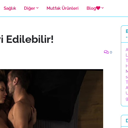
Sağlık
Diğer
Mutfak Ürünleri
Blog
B
Edilebilir!
-
A
0
L
T
H
M
s
T
A
U
g