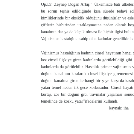
Op.Dr. Zeynep Doğan Artaş,” Ülkemizde batı ülkeleri
bu sorun teşhis edildiğinde kısa sürede tedavi ed
kimliklerinde bir eksiklik olduğunu düşünürler ve eşle
çiftlerin birbirinden uzaklaşmasına neden olarak b
kanalının dar ya da küçük olması ile hiçbir ilgisi bulun
Vajinismus hastalığına sahip olan kadınlar genellikle b
Vajinismus hastalığının kadının cinsel hayatının hangi 
kez cinsel ilişkiye giren kadınlarda görülebildiği gi
kadınlarda da görülebilir. Hastalık primer vajinismus v
doğum kanalının kasılarak cinsel ilişkiye girememesi 
doğum kanalına giren herhangi bir şeye karşı da kası
yatan temel neden ilk gece korkusudur. Cinsel hayatı
kürtaj, zor bir doğum gibi travmalar yaşaması sonuc
temelinde de korku yatar”ifadelerini kullandı.
kaynak: iha