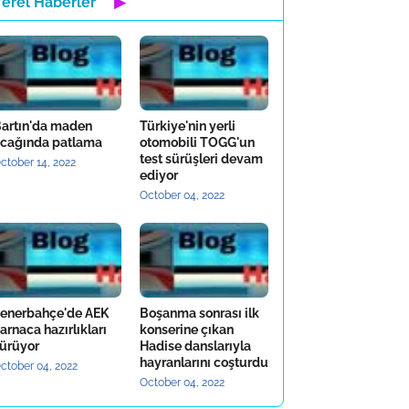
Yerel Haberler
▶
artın'da maden
Türkiye'nin yerli
cağında patlama
otomobili TOGG'un
test sürüşleri devam
ctober 14, 2022
ediyor
October 04, 2022
enerbahçe'de AEK
Boşanma sonrası ilk
arnaca hazırlıkları
konserine çıkan
ürüyor
Hadise danslarıyla
hayranlarını coşturdu
ctober 04, 2022
October 04, 2022