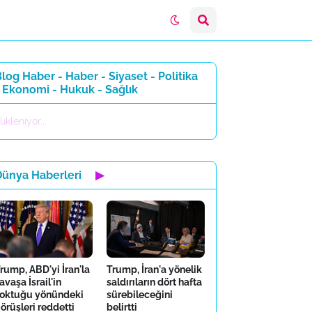
log Haber - Haber - Siyaset - Politika
 Ekonomi - Hukuk - Sağlık
ükleniyor...
Dünya Haberleri
▶
rump, ABD'yi İran'la
Trump, İran'a yönelik
avaşa İsrail'in
saldırıların dört hafta
oktuğu yönündeki
sürebileceğini
örüşleri reddetti
belirtti