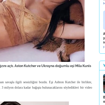
M
A
y
s
F
ğzını açtı. Aston Kutcher ve Ukrayna doğumlu eşi Mila Kunis
 savaşla ilgili sessizliğini bozdu. Eşi Ashton Kutcher ile birlikte,
, 3 milyon dolara kadar bağışta bulunacaklarını söyledikleri bir video
B
o