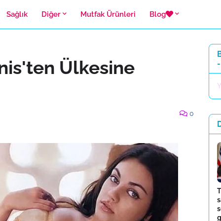
Sağlık
Diğer
Mutfak Ürünleri
Blog
B
nis'ten Ülkesine
-
Y
0
T
s
s
g