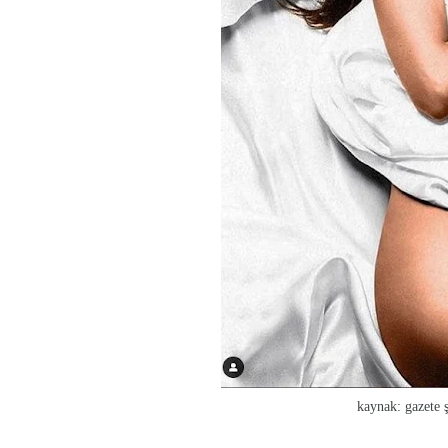
kaynak: gazete şo