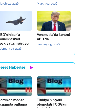
arch 04, 2026
March 02, 2026
BD'nin İran'a
Venezuela'da kontrol
önelik askeri
ABD'de
evkiyatları sürüyor
January 05, 2026
ebruary 23, 2026
Yerel Haberler
▶
artın'da maden
Türkiye'nin yerli
cağında patlama
otomobili TOGG'un