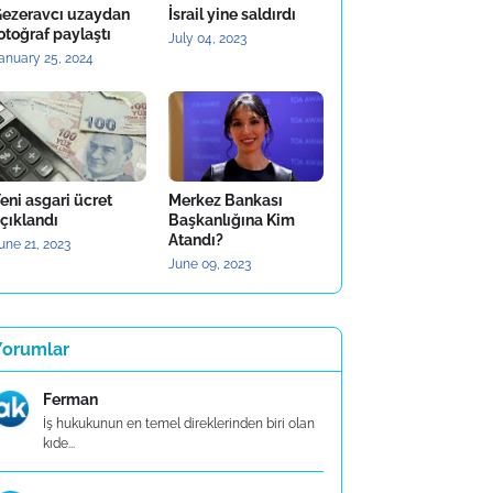
ezeravcı uzaydan
İsrail yine saldırdı
otoğraf paylaştı
July 04, 2023
anuary 25, 2024
eni asgari ücret
Merkez Bankası
çıklandı
Başkanlığına Kim
Atandı?
une 21, 2023
June 09, 2023
Yorumlar
Ferman
İş hukukunun en temel direklerinden biri olan
kıde...