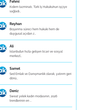
Fehmi
Kıdem tazminatı, Türk İş Hukuku’nun işçiye
sağladı...
Reyhan
Boşanma süreci hem hukuki hem de
duygusal açıdan z...
Ali
İstanbul’un hızla gelişen ticari ve sosyal
merkezl...
Samet
Sed Emlak ve Danışmanlık olarak, yatırım geri
dönü...
Deniz
Sweat yelek kadın modasının, 2026
trendlerinin en ...