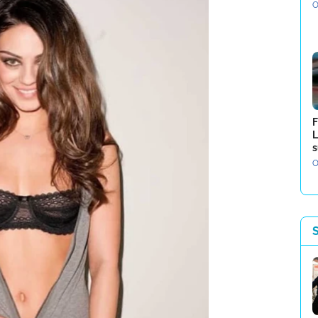
O
F
L
s
O