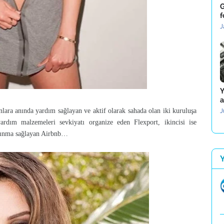
G
f
J
Y
a
anlara anında yardım sağlayan ve aktif olarak sahada olan iki kuruluşa
J
 yardım malzemeleri sevkiyatı organize eden Flexport, ikincisi ise
barınma sağlayan Airbnb…