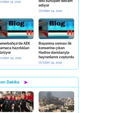
test sürüşleri devam
ctober 14, 2022
ediyor
October 04, 2022
enerbahçe'de AEK
Boşanma sonrası ilk
arnaca hazırlıkları
konserine çıkan
ürüyor
Hadise danslarıyla
hayranlarını coşturdu
ctober 04, 2022
October 04, 2022
Son Dakika
▶