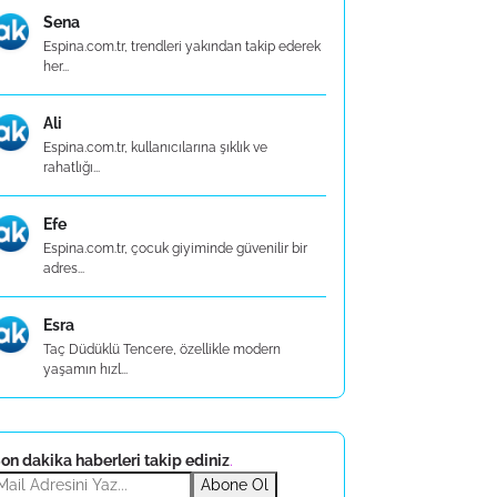
Sena
Espina.com.tr, trendleri yakından takip ederek
her...
Ali
Espina.com.tr, kullanıcılarına şıklık ve
rahatlığı...
Efe
Espina.com.tr, çocuk giyiminde güvenilir bir
adres...
Esra
Taç Düdüklü Tencere, özellikle modern
yaşamın hızl...
on dakika haberleri takip ediniz
.
Abone Ol