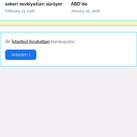
askeri sevkiyatları sürüyor
ABD'de
February 23, 2026
January 05, 2026
Yerel Haberler
▶
Bir
İstanbul Avukatları
kuruluşudur.
Anladım !
Bartın'da maden ocağında
Türkiye'nin yerli otomobili
patlama
TOGG'un test sürüşleri
devam ediyor
October 14, 2022
October 04, 2022