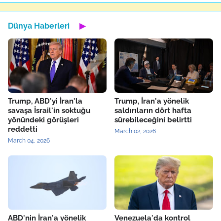
Dünya Haberleri
▶
Trump, ABD'yi İran'la
Trump, İran'a yönelik
savaşa İsrail'in soktuğu
saldırıların dört hafta
yönündeki görüşleri
sürebileceğini belirtti
reddetti
March 02, 2026
March 04, 2026
ABD'nin İran'a yönelik
Venezuela'da kontrol