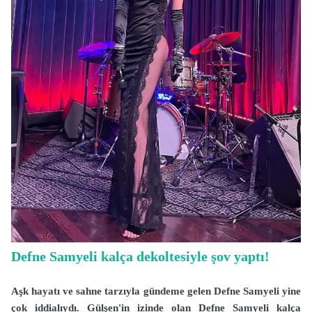
Defne Samyeli kalça dekoltesiyle şov yaptı!
Aşk hayatı ve sahne tarzıyla gündeme gelen Defne Samyeli yine
çok iddialıydı. Gülşen'in izinde olan Defne Samyeli kalça