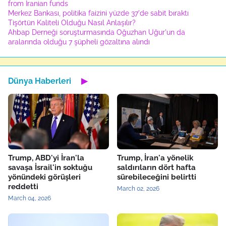
from Iranian funds
Merkez Bankası, politika faizini yüzde 37'de sabit bıraktı
Tişörtün Kaliteli Olduğu Nasıl Anlaşılır?
Ahbap Derneği soruşturmasında Oğuzhan Uğur'un da
aralarında olduğu 7 şüpheli gözaltına alındı
Dünya Haberleri
▶
Trump, ABD'yi İran'la
Trump, İran'a yönelik
savaşa İsrail'in soktuğu
saldırıların dört hafta
yönündeki görüşleri
sürebileceğini belirtti
reddetti
March 02, 2026
March 04, 2026