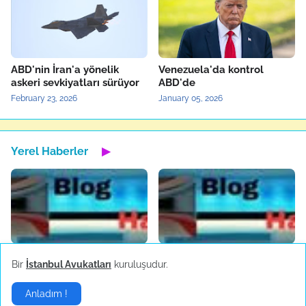
ABD'nin İran'a yönelik
Venezuela'da kontrol
askeri sevkiyatları sürüyor
ABD'de
February 23, 2026
January 05, 2026
Yerel Haberler
▶
Bartın'da maden ocağında
Türkiye'nin yerli otomobili
Bir
İstanbul Avukatları
kuruluşudur.
patlama
TOGG'un test sürüşleri
devam ediyor
October 14, 2022
Anladım !
October 04, 2022