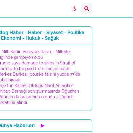
log Haber - Haber - Siyaset - Politika
 Ekonomi - Hukuk - Sağlık
 Milli Kadın Voleybol Takımı, Milletler
igi'nde şampiyon oldu
rump says damage to ships in Strait of
ormuz to be paid from Iranian funds
erkez Bankası, politika faizini yüzde 37'de
abit bıraktı
işörtün Kaliteli Olduğu Nasıl Anlaşılır?
hbap Derneği soruşturmasında Oğuzhan
ğur'un da aralarında olduğu 7 şüpheli
özaltına alındı
Dünya Haberleri
▶