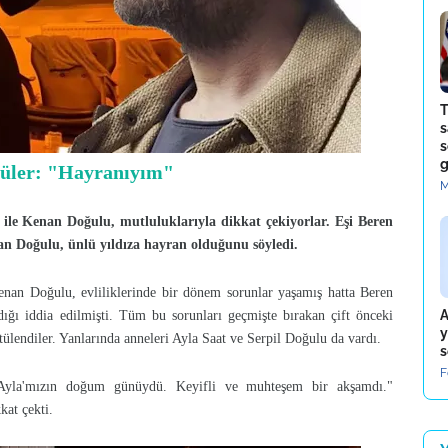
T
s
s
g
güler: "Hayranıyım"
M
t ile Kenan Doğulu, mutluluklarıyla dikkat çekiyorlar. Eşi Beren
nan Doğulu, ünlü yıldıza hayran olduğunu söyledi.
enan Doğulu, evliliklerinde bir dönem sorunlar yaşamış hatta Beren
A
dığı iddia edilmişti. Tüm bu sorunları geçmişte bırakan çift önceki
y
ülendiler. Yanlarında anneleri Ayla Saat ve Serpil Doğulu da vardı.
s
F
, "Ayla'mızın doğum günüydü. Keyifli ve muhteşem bir akşamdı."
kkat çekti.