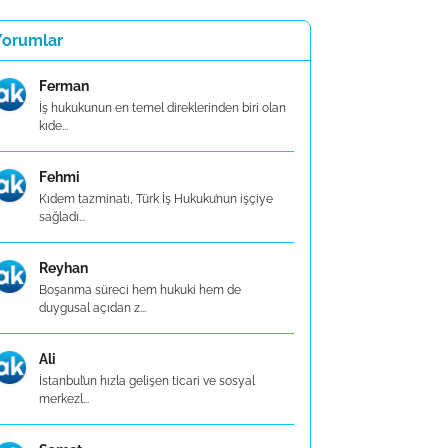
Yorumlar
Ferman
İş hukukunun en temel direklerinden biri olan
kıde...
Fehmi
Kıdem tazminatı, Türk İş Hukuku’nun işçiye
sağladı...
Reyhan
Boşanma süreci hem hukuki hem de
duygusal açıdan z...
Ali
İstanbul’un hızla gelişen ticari ve sosyal
merkezl...