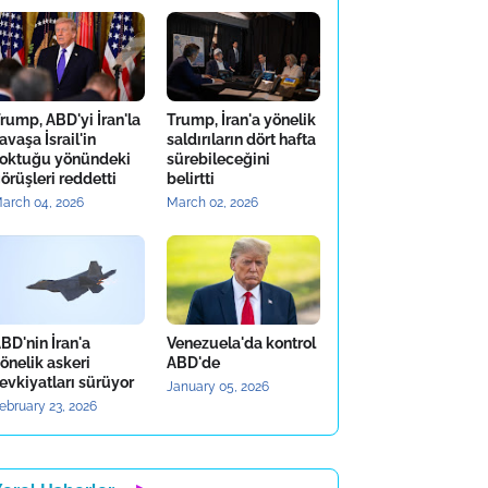
rump, ABD'yi İran'la
Trump, İran'a yönelik
avaşa İsrail'in
saldırıların dört hafta
oktuğu yönündeki
sürebileceğini
örüşleri reddetti
belirtti
arch 04, 2026
March 02, 2026
BD'nin İran'a
Venezuela'da kontrol
önelik askeri
ABD'de
evkiyatları sürüyor
January 05, 2026
ebruary 23, 2026