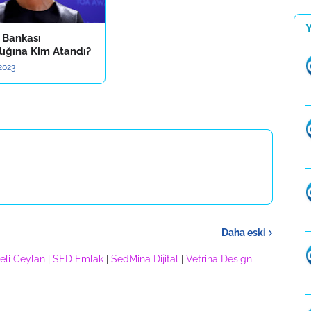
 Bankası
lığına Kim Atandı?
2023
Daha eski
eli Ceylan
|
SED Emlak
|
SedMina Dijital
|
Vetrina Design