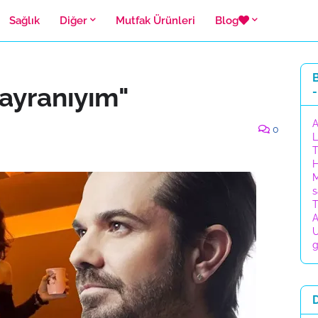
Sağlık
Diğer
Mutfak Ürünleri
Blog
B
ayranıyım"
-
A
0
L
T
H
M
s
T
A
U
g