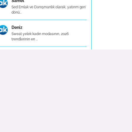
Samet
Sed Emlak ve Danışmanlık olarak, yatırım geri
dönü...
Deniz
Sweat yelek kadın modasının, 2026
trendlerinin en ...
Enver
Espina Premium baskılı tişörtler, şıklık ve
konfor...
Beren
Belirli dönemlerde yapılan %20’ye varan
indirim ka...
Fuat
Espina Premium tişört koleksiyonu,
kullanıcılarına...