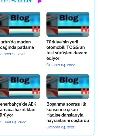
Yerel Haberler
▶
artın'da maden
Türkiye'nin yerli
cağında patlama
otomobili TOGG'un
test sürüşleri devam
ctober 14, 2022
ediyor
October 04, 2022
enerbahçe'de AEK
Boşanma sonrası ilk
arnaca hazırlıkları
konserine çıkan
ürüyor
Hadise danslarıyla
hayranlarını coşturdu
ctober 04, 2022
October 04, 2022