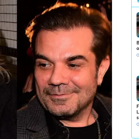
B
o
O
F
L
s
O