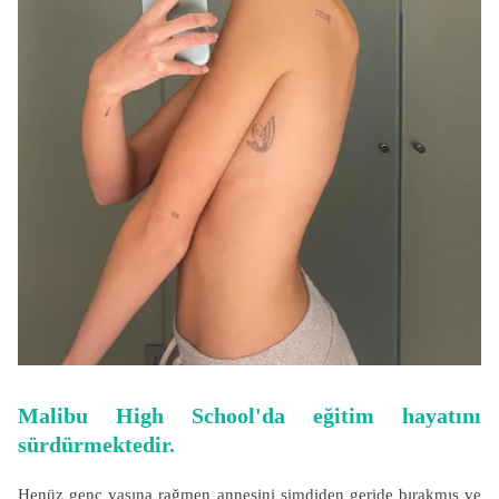
Malibu High School'da eğitim hayatını
sürdürmektedir.
Henüz genç yaşına rağmen annesini şimdiden geride bırakmış ve