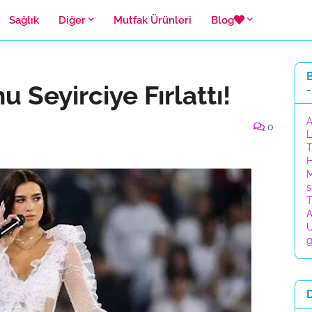
Sağlık
Diğer
Mutfak Ürünleri
Blog
B
 Seyirciye Fırlattı!
-
A
0
L
T
H
M
s
T
A
U
g