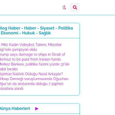
log Haber - Haber - Siyaset - Politika
 Ekonomi - Hukuk - Sağlık
 Milli Kadın Voleybol Takımı, Milletler
igi'nde şampiyon oldu
rump says damage to ships in Strait of
ormuz to be paid from Iranian funds
erkez Bankası, politika faizini yüzde 37'de
abit bıraktı
işörtün Kaliteli Olduğu Nasıl Anlaşılır?
hbap Derneği soruşturmasında Oğuzhan
ğur'un da aralarında olduğu 7 şüpheli
özaltına alındı
Dünya Haberleri
▶