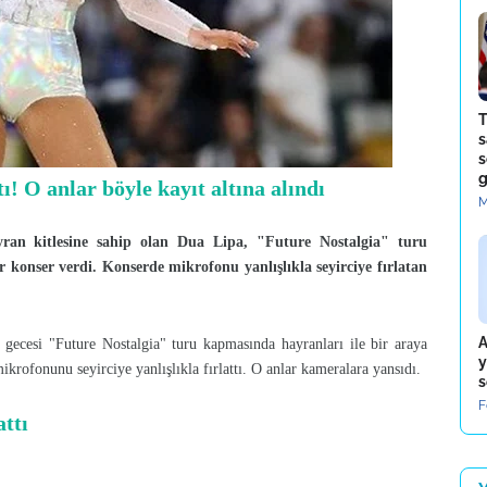
T
s
s
g
ı! O anlar böyle kayıt altına alındı
M
ran kitlesine sahip olan Dua Lipa, "Future Nostalgia" turu
onser verdi. Konserde mikrofonu yanlışlıkla seyirciye fırlatan
A
gecesi "Future Nostalgia" turu kapmasında hayranları ile bir araya
y
krofonunu seyirciye yanlışlıkla fırlattı. O anlar kameralara yansıdı.
s
F
attı