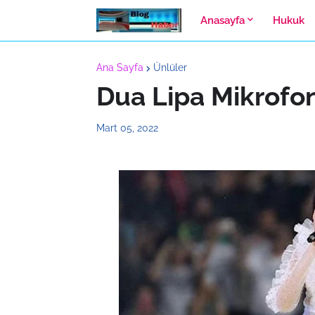
Anasayfa
Hukuk
Ana Sayfa
Ünlüler
Dua Lipa Mikrofonu
Mart 05, 2022