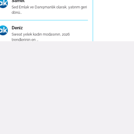
Samet
Sed Emlak ve Danışmanlık olarak, yatırım geri
dönü...
Deniz
Sweat yelek kadın modasının, 2026
trendlerinin en ...
Enver
Espina Premium baskılı tişörtler, şıklık ve
konfor...
Beren
Belirli dönemlerde yapılan %20’ye varan
indirim ka...
Fuat
Espina Premium tişört koleksiyonu,
kullanıcılarına...