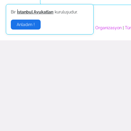
Bir
İstanbul Avukatları
kuruluşudur.
Daha yeni
Sponsorlar:
Anladım !
Nilay Organizasyon
|
Piramit Organizasyon
|
Tür