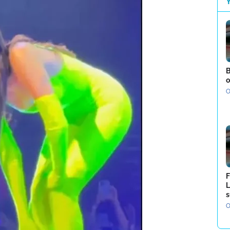
B
o
O
F
L
s
O