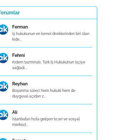
Yorumlar
Ferman
İş hukukunun en temel direklerinden biri olan
kıde...
Fehmi
Kıdem tazminatı, Türk İş Hukuku’nun işçiye
sağladı...
Reyhan
Boşanma süreci hem hukuki hem de
duygusal açıdan z...
Ali
İstanbul’un hızla gelişen ticari ve sosyal
merkezl...