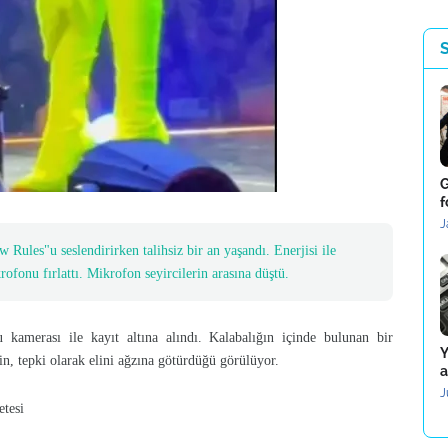
G
f
J
 Rules"u seslendirirken talihsiz bir an yaşandı. Enerjisi ile
ofonu fırlattı. Mikrofon seyircilerin arasına düştü.
 kamerası ile kayıt altına alındı. Kalabalığın içinde bulunan bir
Y
n, tepki olarak elini ağzına götürdüğü görülüyor.
a
J
si