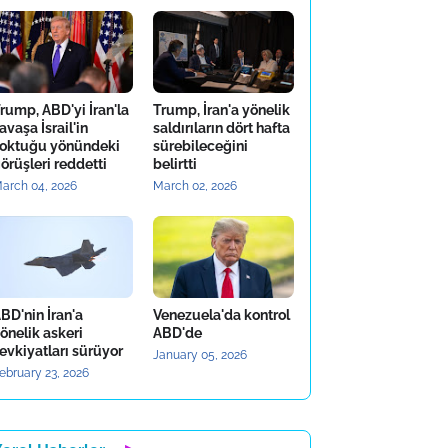
rump, ABD'yi İran'la
Trump, İran'a yönelik
avaşa İsrail'in
saldırıların dört hafta
oktuğu yönündeki
sürebileceğini
örüşleri reddetti
belirtti
arch 04, 2026
March 02, 2026
BD'nin İran'a
Venezuela'da kontrol
önelik askeri
ABD'de
evkiyatları sürüyor
January 05, 2026
ebruary 23, 2026