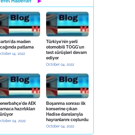
Yerel Haberler
▶
artın'da maden
Türkiye'nin yerli
cağında patlama
otomobili TOGG'un
test sürüşleri devam
ctober 14, 2022
ediyor
October 04, 2022
enerbahçe'de AEK
Boşanma sonrası ilk
arnaca hazırlıkları
konserine çıkan
ürüyor
Hadise danslarıyla
hayranlarını coşturdu
ctober 04, 2022
October 04, 2022