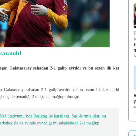
T
s
s
g
 kazandı!
M
aşan Galatasaray sahadan 2-1 galip ayrıldı ve bu sezon ilk kez
an Galatasaray sahadan 2-1 galip ayrıldı ve bu sezon ilk kez derbi
A
eşiktaş ile oynadığı 2 maçta da mağlup olmuştu.
y
s
F
ef Stadyumu’nda Beşiktaş ile karşılaştı. Sarı-kırmızılılar, bu
nerbahçe ile de evinde oynadığı müsabakalarda 2-1 mağlup