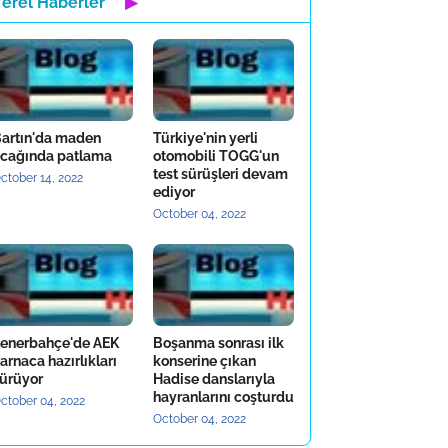
Yerel Haberler
▶
artın'da maden
Türkiye'nin yerli
cağında patlama
otomobili TOGG'un
test sürüşleri devam
ctober 14, 2022
ediyor
October 04, 2022
enerbahçe'de AEK
Boşanma sonrası ilk
arnaca hazırlıkları
konserine çıkan
ürüyor
Hadise danslarıyla
hayranlarını coşturdu
ctober 04, 2022
October 04, 2022