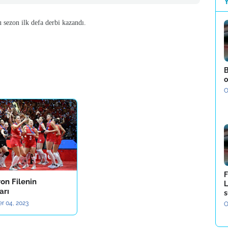
 sezon ilk defa derbi kazandı.
B
o
O
F
on Filenin
L
arı
s
r 04, 2023
O