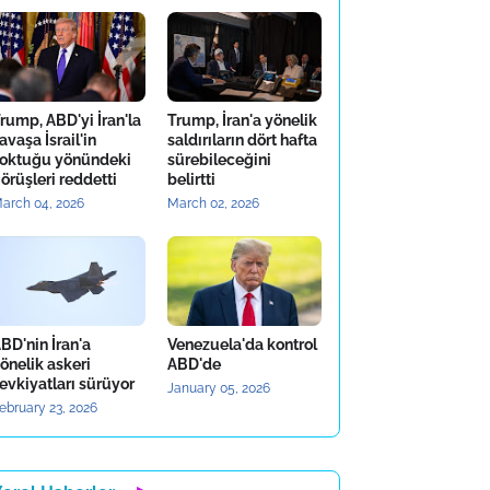
rump, ABD'yi İran'la
Trump, İran'a yönelik
avaşa İsrail'in
saldırıların dört hafta
oktuğu yönündeki
sürebileceğini
örüşleri reddetti
belirtti
arch 04, 2026
March 02, 2026
BD'nin İran'a
Venezuela'da kontrol
önelik askeri
ABD'de
evkiyatları sürüyor
January 05, 2026
ebruary 23, 2026