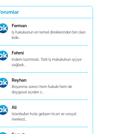
Yorumlar
Ferman
İş hukukunun en temel direklerinden biri olan
kıde...
Fehmi
Kıdem tazminatı, Türk İş Hukuku’nun işçiye
sağladı...
Reyhan
Boşanma süreci hem hukuki hem de
duygusal açıdan z...
Ali
İstanbul’un hızla gelişen ticari ve sosyal
merkezl...