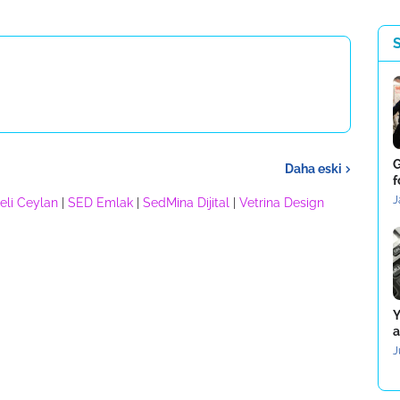
G
Daha eski
f
J
eli Ceylan
|
SED Emlak
|
SedMina Dijital
|
Vetrina Design
Y
a
J