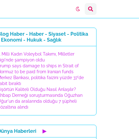
log Haber - Haber - Siyaset - Politika
 Ekonomi - Hukuk - Sağlık
 Milli Kadın Voleybol Takımı, Milletler
igi'nde şampiyon oldu
rump says damage to ships in Strait of
ormuz to be paid from Iranian funds
erkez Bankası, politika faizini yüzde 37'de
abit bıraktı
işörtün Kaliteli Olduğu Nasıl Anlaşılır?
hbap Derneği soruşturmasında Oğuzhan
ğur'un da aralarında olduğu 7 şüpheli
özaltına alındı
Dünya Haberleri
▶