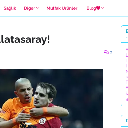
Sağlık
Diğer
Mutfak Ürünleri
Blog
B
alatasaray!
-
A
0
L
T
H
M
s
T
A
U
g