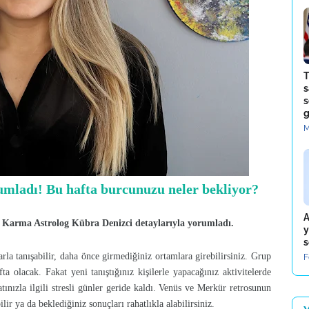
T
s
s
g
M
mladı! Bu hafta burcunuzu neler bekliyor?
A
... Karma Astrolog Kübra Denizci detaylarıyla yorumladı.
y
s
arla tanışabilir, daha önce girmediğiniz ortamlara girebilirsiniz. Grup
F
fta olacak. Fakat yeni tanıştığınız kişilerle yapacağınız aktivitelerde
atınızla ilgili stresli günler geride kaldı. Venüs ve Merkür retrosunun
ilir ya da beklediğiniz sonuçları rahatlıkla alabilirsiniz.