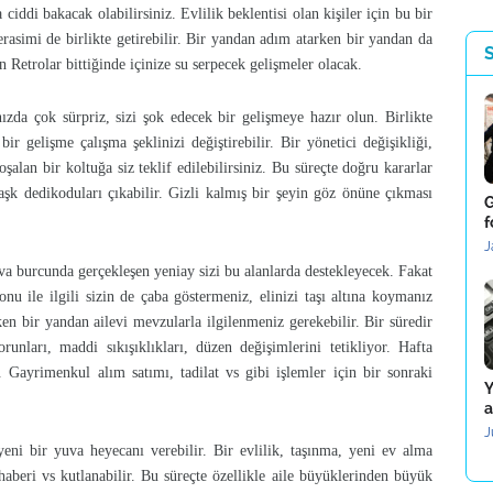
ha ciddi bakacak olabilirsiniz. Evlilik beklentisi olan kişiler için bu bir
merasimi de birlikte getirebilir. Bir yandan adım atarken bir yandan da
n Retrolar bittiğinde içinize su serpecek gelişmeler olacak.
nızda çok sürpriz, sizi şok edecek bir gelişmeye hazır olun. Birlikte
k bir gelişme çalışma şeklinizi değiştirebilir. Bir yönetici değişikliği,
şalan bir koltuğa siz teklif edilebilirsiniz. Bu süreçte doğru kararlar
k dedikoduları çıkabilir. Gizli kalmış bir şeyin göz önüne çıkması
G
f
J
ova burcunda gerçekleşen yeniay sizi bu alanlarda destekleyecek. Fakat
u ile ilgili sizin de çaba göstermeniz, elinizi taşı altına koymanız
n bir yandan ailevi mevzularla ilgilenmeniz gerekebilir. Bir süredir
nları, maddi sıkışıklıkları, düzen değişimlerini tetikliyor. Hafta
 Gayrimenkul alım satımı, tadilat vs gibi işlemler için bir sonraki
Y
a
J
yeni bir yuva heyecanı verebilir. Bir evlilik, taşınma, yeni ev alma
 haberi vs kutlanabilir. Bu süreçte özellikle aile büyüklerinden büyük