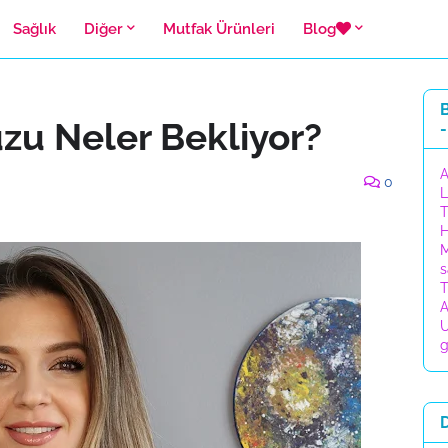
Sağlık
Diğer
Mutfak Ürünleri
Blog
B
zu Neler Bekliyor?
-
A
0
L
T
H
M
s
T
A
U
g