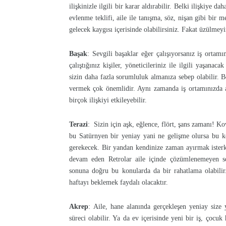
ilişkinizle ilgili bir karar aldırabilir. Belki ilişkiye da
evlenme teklifi, aile ile tanışma, söz, nişan gibi bir 
gelecek kaygısı içerisinde olabilirsiniz. Fakat üzülmeyi
Başak
: Sevgili başaklar eğer çalışıyorsanız iş ortamı
çalıştığınız kişiler, yöneticileriniz ile ilgili yaşanaca
sizin daha fazla sorumluluk almanıza sebep olabilir. Bo
vermek çok önemlidir. Aynı zamanda iş ortamınızda aş
birçok ilişkiyi etkileyebilir.
Terazi
: Sizin için aşk, eğlence, flört, şans zamanı! K
bu Satürnyen bir yeniay yani ne gelişme olursa bu kon
gerekecek. Bir yandan kendinize zaman ayırmak isterke
devam eden Retrolar aile içinde çözümlenemeyen soru
sonuna doğru bu konularda da bir rahatlama olabilir.
haftayı beklemek faydalı olacaktır.
Akrep
: Aile, hane alanında gerçekleşen yeniay size 
süreci olabilir. Ya da ev içerisinde yeni bir iş, çocuk