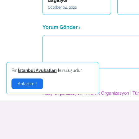
dağılıyor
October 04, 2022
Yorum Gönder
Bir
İstanbul Avukatları
kuruluşudur.
Daha yeni
Anladım !
Sponsorlar:
Nilay Organizasyon
|
Piramit Organizasyon
|
Tür
Güncel Son DakikaHaberl