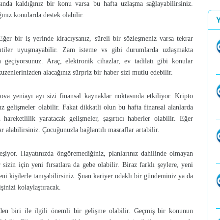
asında kaldığınız bir konu varsa bu hafta uzlaşma sağlayabilirsiniz.
ğınız konularda destek olabilir.
ğer bir iş yerinde kiracıysanız, süreli bir sözleşmeniz varsa tekrar
ntiler uyuşmayabilir. Zam isteme vs gibi durumlarda uzlaşmakta
n geçiyorsunuz. Araç, elektronik cihazlar, ev tadilatı gibi konular
kuzenlerinizden alacağınız sürpriz bir haber sizi mutlu edebilir.
a yeniayı ayı sizi finansal kaynaklar noktasında etkiliyor. Kripto
ız gelişmeler olabilir. Fakat dikkatli olun bu hafta finansal alanlarda
hareketlilik yaratacak gelişmeler, şaşırtıcı haberler olabilir. Eğer
r alabilirsiniz. Çocuğunuzla bağlantılı masraflar artabilir.
leşiyor. Hayatınızda öngöremediğiniz, planlarınız dahilinde olmayan
izin için yeni fırsatlara da gebe olabilir. Biraz farklı şeylere, yeni
ni kişilerle tanışabilirsiniz. Şuan kariyer odaklı bir gündeminiz ya da
işinizi kolaylaştıracak.
den biri ile ilgili önemli bir gelişme olabilir. Geçmiş bir konunun