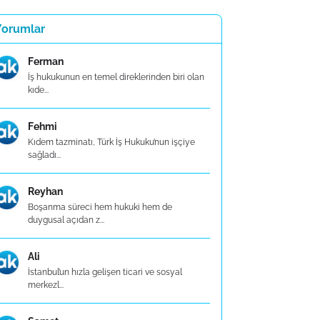
Yorumlar
Ferman
İş hukukunun en temel direklerinden biri olan
kıde...
Fehmi
Kıdem tazminatı, Türk İş Hukuku’nun işçiye
sağladı...
Reyhan
Boşanma süreci hem hukuki hem de
duygusal açıdan z...
Ali
İstanbul’un hızla gelişen ticari ve sosyal
merkezl...