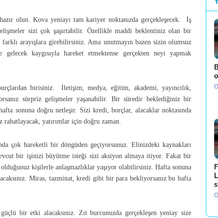
ye hazır olun. Kova yeniayı tam kariyer noktanızda gerçekleşecek. İş
elişmeler sizi çok şaşırtabilir. Özellikle maddi beklentiniz olan bir
 farklı arayışlara girebilirsiniz. Ama unutmayın bazen sizin olumsuz
te gelecek kaygısıyla hareket etmektense gerçekten neyi yapmak
B
o
O
rçlardan birisiniz. İletişim, medya, eğitim, akademi, yayıncılık,
ıyorsanız sürpriz gelişmeler yaşanabilir. Bir süredir beklediğiniz bir
hafta sonuna doğru netleşir. Sizi kredi, borçlar, alacaklar noktasında
iz rahatlayacak, yatırımlar için doğru zaman.
usunda çok hareketli bir döngüden geçiyorsunuz. Elinizdeki kaynakları
cut bir işinizi büyütme isteği sizi aksiyon almaya itiyor. Fakat bir
F
i olduğunuz kişilerle anlaşmazlıklar yaşıyor olabilirsiniz. Hafta sonuna
L
caksınız. Miras, tazminat, kredi gibi bir para bekliyorsanız bu hafta
s
O
ok güçlü bir etki alacaksınız. Zıt burcunuzda gerçekleşen yeniay size