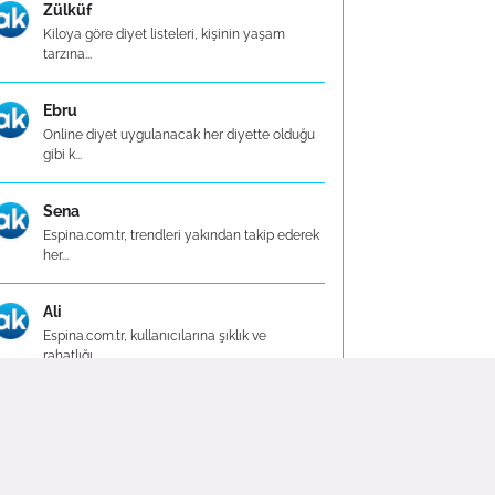
Zülküf
Kiloya göre diyet listeleri, kişinin yaşam
tarzına...
Ebru
Online diyet uygulanacak her diyette olduğu
gibi k...
Sena
Espina.com.tr, trendleri yakından takip ederek
her...
Ali
Espina.com.tr, kullanıcılarına şıklık ve
rahatlığı...
Efe
Espina.com.tr, çocuk giyiminde güvenilir bir
adres...