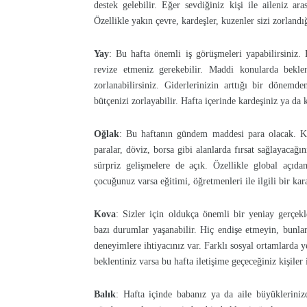
destek gelebilir. Eğer sevdiğiniz kişi ile aileniz ar
Özellikle yakın çevre, kardeşler, kuzenler sizi zorlandı
Yay
: Bu hafta önemli iş görüşmeleri yapabilirsiniz. E
revize etmeniz gerekebilir. Maddi konularda bekle
zorlanabilirsiniz. Giderlerinizin arttığı bir dönemde
bütçenizi zorlayabilir. Hafta içerinde kardeşiniz ya da 
Oğlak
: Bu haftanın gündem maddesi para olacak. Kov
paralar, döviz, borsa gibi alanlarda fırsat sağlayacağın
sürpriz gelişmelere de açık. Özellikle global açıdan 
çocuğunuz varsa eğitimi, öğretmenleri ile ilgili bir kara
Kova
: Sizler için oldukça önemli bir yeniay gerçek
bazı durumlar yaşanabilir. Hiç endişe etmeyin, bunlar s
deneyimlere ihtiyacınız var. Farklı sosyal ortamlarda ye
beklentiniz varsa bu hafta iletişime geçeceğiniz kişiler 
Balık
: Hafta içinde babanız ya da aile büyükleriniz