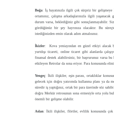
Boğa
: İş hayatınızla ilgili çok sürpriz bir gelişme
ortamınız, çalışma arkadaşlarınızla ilgili yaşanacak g
durum varsa, beklediğiniz gibi sonuçlanmayabilir. Siz
gördüğünüz bir şey hayrınıza olacaktır. Bu süreç
istediğinizden emin olarak adım atmalısınız.
İkizler
: Kova yeniayından en güzel etkiyi alacak bu
yurtdışı ticareti, online ticaret gibi alanlarda çalış
finansal destek alabilirsiniz, bir başvurunuz varsa bu 
etkileyen Retrolar da sona eriyor. Para konusunda elin
Yengeç
: İkili ilişkiler, eşin parası, ortaklıklar kon
gelecek için doğru yatırımda kullanma planı ya da mev
süredir iş yaptığınız, ortak bir para üzerinde söz sahib
doğru Merkür retrosunun sona ermesiyle orta yolu bula
önemli bir gelişme olabilir.
Aslan
: İkili ilişkiler, flörtler, evlilik konusunda ç