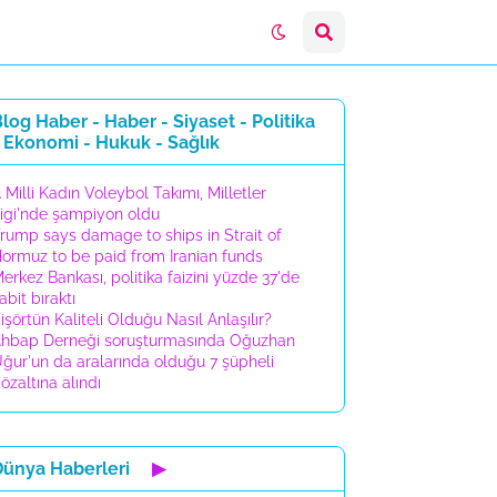
log Haber - Haber - Siyaset - Politika
 Ekonomi - Hukuk - Sağlık
 Milli Kadın Voleybol Takımı, Milletler
igi'nde şampiyon oldu
rump says damage to ships in Strait of
ormuz to be paid from Iranian funds
erkez Bankası, politika faizini yüzde 37'de
abit bıraktı
işörtün Kaliteli Olduğu Nasıl Anlaşılır?
hbap Derneği soruşturmasında Oğuzhan
ğur'un da aralarında olduğu 7 şüpheli
özaltına alındı
Dünya Haberleri
▶