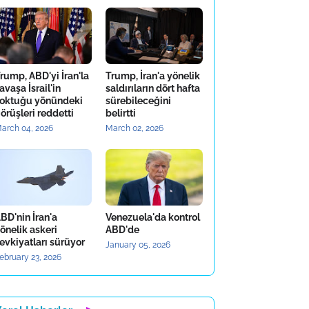
rump, ABD'yi İran'la
Trump, İran'a yönelik
avaşa İsrail'in
saldırıların dört hafta
oktuğu yönündeki
sürebileceğini
örüşleri reddetti
belirtti
arch 04, 2026
March 02, 2026
BD'nin İran'a
Venezuela'da kontrol
önelik askeri
ABD'de
evkiyatları sürüyor
January 05, 2026
ebruary 23, 2026