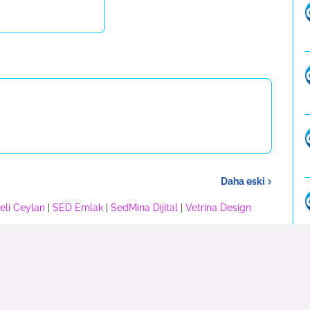
Daha eski
eli Ceylan
|
SED Emlak
|
SedMina Dijital
|
Vetrina Design
eri |
Blog Haberi
|