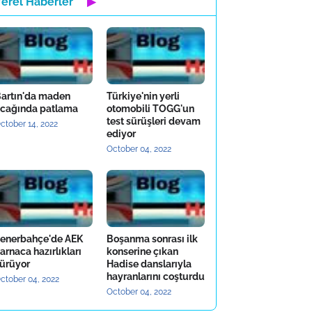
Yerel Haberler
▶
artın'da maden
Türkiye'nin yerli
cağında patlama
otomobili TOGG'un
test sürüşleri devam
ctober 14, 2022
ediyor
October 04, 2022
enerbahçe'de AEK
Boşanma sonrası ilk
arnaca hazırlıkları
konserine çıkan
ürüyor
Hadise danslarıyla
hayranlarını coşturdu
ctober 04, 2022
October 04, 2022