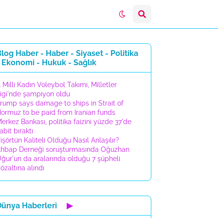
log Haber - Haber - Siyaset - Politika
 Ekonomi - Hukuk - Sağlık
 Milli Kadın Voleybol Takımı, Milletler
igi'nde şampiyon oldu
rump says damage to ships in Strait of
ormuz to be paid from Iranian funds
erkez Bankası, politika faizini yüzde 37'de
abit bıraktı
işörtün Kaliteli Olduğu Nasıl Anlaşılır?
hbap Derneği soruşturmasında Oğuzhan
ğur'un da aralarında olduğu 7 şüpheli
özaltına alındı
Dünya Haberleri
▶