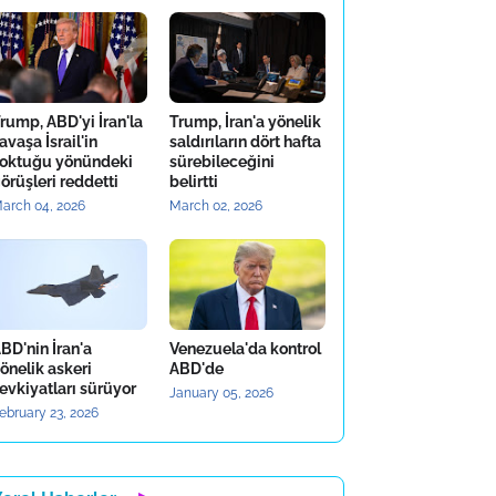
rump, ABD'yi İran'la
Trump, İran'a yönelik
avaşa İsrail'in
saldırıların dört hafta
oktuğu yönündeki
sürebileceğini
örüşleri reddetti
belirtti
arch 04, 2026
March 02, 2026
BD'nin İran'a
Venezuela'da kontrol
önelik askeri
ABD'de
evkiyatları sürüyor
January 05, 2026
ebruary 23, 2026