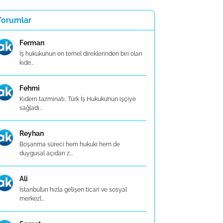
Yorumlar
Ferman
İş hukukunun en temel direklerinden biri olan
kıde...
Fehmi
Kıdem tazminatı, Türk İş Hukuku’nun işçiye
sağladı...
Reyhan
Boşanma süreci hem hukuki hem de
duygusal açıdan z...
Ali
İstanbul’un hızla gelişen ticari ve sosyal
merkezl...