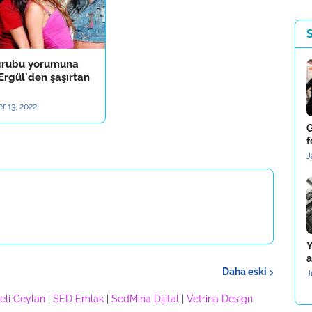
grubu yorumuna
Ergül'den şaşırtan
r 13, 2022
G
f
J
Y
a
Daha eski
J
eli Ceylan
|
SED Emlak
|
SedMina Dijital
|
Vetrina Design