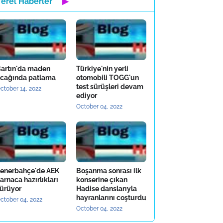
Yerel Haberler
▶
artın'da maden
Türkiye'nin yerli
cağında patlama
otomobili TOGG'un
test sürüşleri devam
ctober 14, 2022
ediyor
October 04, 2022
enerbahçe'de AEK
Boşanma sonrası ilk
arnaca hazırlıkları
konserine çıkan
ürüyor
Hadise danslarıyla
hayranlarını coşturdu
ctober 04, 2022
October 04, 2022