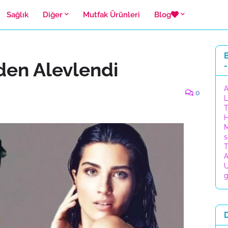
Sağlık
Diğer
Mutfak Ürünleri
Blog
B
iden Alevlendi
-
A
0
L
T
H
M
s
T
A
U
g