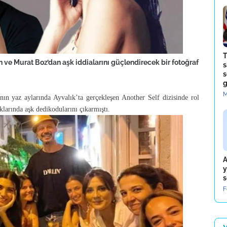
T
 ve Murat Boz’dan aşk iddialarını güçlendirecek bir fotoğraf
s
s
g
M
n yaz aylarında Ayvalık’ta gerçekleşen Another Self dizisinde rol
aklarında aşk dedikodularını çıkarmıştı.
A
y
s
F