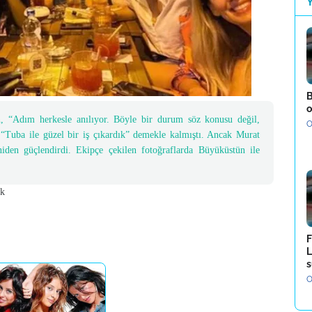
B
o
, “Adım herkesle anılıyor. Böyle bir durum söz konusu değil,
O
, “Tuba ile güzel bir iş çıkardık” demekle kalmıştı. Ancak Murat
niden güçlendirdi. Ekipçe çekilen fotoğraflarda Büyüküstün ile
k
F
L
s
O