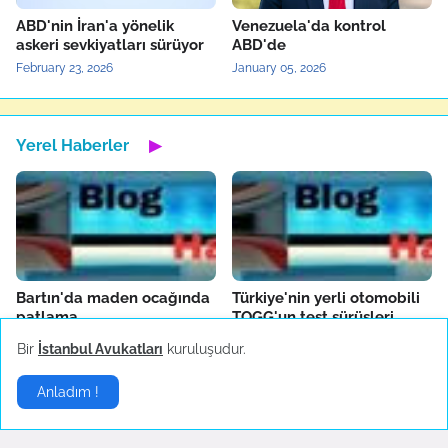
ABD'nin İran'a yönelik
Venezuela'da kontrol
askeri sevkiyatları sürüyor
ABD'de
February 23, 2026
January 05, 2026
Yerel Haberler
▶
Bartın'da maden ocağında
Türkiye'nin yerli otomobili
patlama
TOGG'un test sürüşleri
devam ediyor
October 14, 2022
Bir
İstanbul Avukatları
kuruluşudur.
October 04, 2022
Anladım !