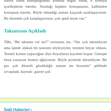
olursa olsun konuştuğumuz konuda bilgili olsun, o konuyu
içselleştirsin isterim. Yarattığı kişiden konuşmasın, kalbinden
konuşsun isterim. Böyle olmadığı zaman kaçarak uzaklaşıyorum.
Bu durumla çok karşılaşıyorum, çok aptal insan var.”
Takıntısını Açıkladı
Tilki, “Bir takıntın var mı?” sorusunu ise, “Var, çok takıntılıyım
ama işimle alakalı bir tanesini söyleyeyim; tenimin beyaz olması.
Tenimi kontur yapacağım diye boyarlarsa kıyamet kopar. Güneşte
biraz yanayım hemen ağlıyorum. Böyle şeylerde takıntılıyım. Bir
şey çok düzenli gözüktüğü zaman ise bozarım” şeklinde
cevapladı.
kaynak: gazete şok
İlgili Haberler