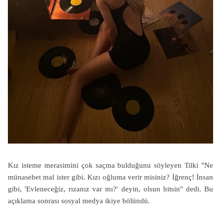
Kız isteme merasimini çok saçma bulduğunu söyleyen Tilki "Ne
münasebet mal ister gibi. Kızı oğluma verir misiniz? İğrenç! İnsan
gibi, 'Evleneceğiz, rızanız var mı?' deyin, olsun bitsin" dedi. Bu
açıklama sonrası sosyal medya ikiye bölündü.