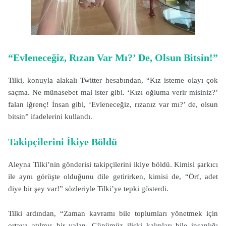
“Evleneceğiz, Rızan Var Mı?’ De, Olsun Bitsin!”
Tilki, konuyla alakalı Twitter hesabından, “Kız isteme olayı çok
saçma. Ne münasebet mal ister gibi. ‘Kızı oğluma verir misiniz?’
falan iğrenç! İnsan gibi, ‘Evleneceğiz, rızanız var mı?’ de, olsun
bitsin” ifadelerini kullandı.
Takipçilerini İkiye Böldü
Aleyna Tilki’nin gönderisi takipçilerini ikiye böldü. Kimisi şarkıcı
ile aynı görüşte olduğunu dile getirirken, kimisi de, “Örf, adet
diye bir şey var!” sözleriyle Tilki’ye tepki gösterdi.
Tilki ardından, “Zaman kavramı bile toplumları yönetmek için
ortaya atılmış bir yalan. Günümüz ilişki kalıpları bile insanlığı