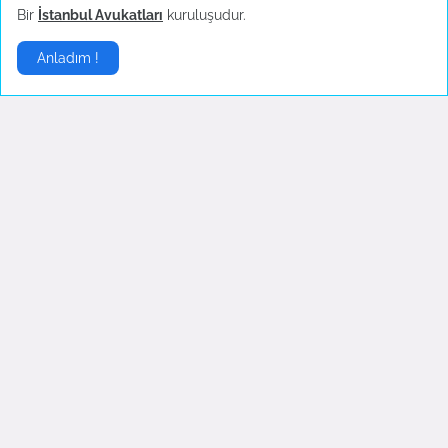
Bir
İstanbul Avukatları
kuruluşudur.
Anladım !
Bartın'da maden ocağında
Türkiye'nin yerli otomobili
patlama
TOGG'un test sürüşleri
devam ediyor
October 14, 2022
October 04, 2022
Fenerbahçe'de AEK
Boşanma sonrası ilk
Larnaca hazırlıkları sürüyor
konserine çıkan Hadise
danslarıyla hayranlarını
October 04, 2022
coşturdu
October 04, 2022